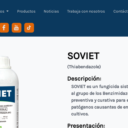
os
Productos
Noticias
Trabaja con nosotros
Contác
SOVIET
(Thiabendazole)
Descripción:
SOVIET es un fungicida sis
al grupo de los Benzimidazo
preventiva y curativa para e
patógenos causantes de en
cultivos.
Presentación: