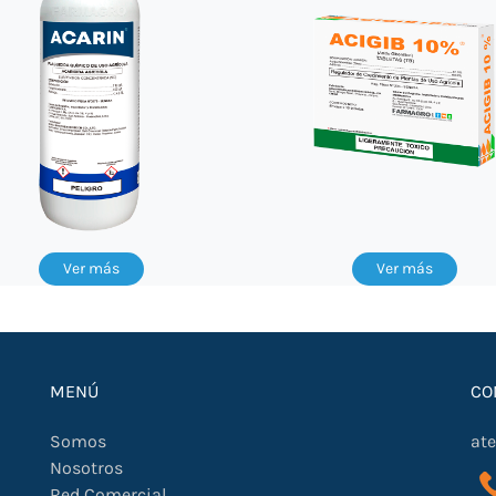
Ver más
Ver más
MENÚ
CO
Somos
at
Nosotros
Red Comercial