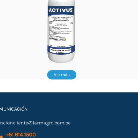
Ver más
MUNICACIÓN
encioncliente@farmagro.com.pe
+51 614 1500