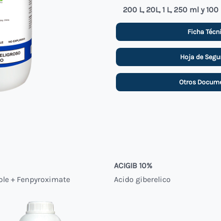
200 L, 20L, 1 L, 250 ml y 100
Ficha Técn
Hoja de Segu
Otros Docum
N
ACIGIB 10%
ole + Fenpyroximate
Acido giberelico