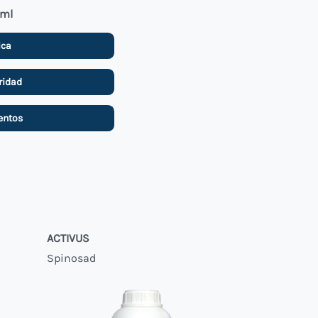
 ml
ica
ridad
entos
ACTIVUS
Spinosad