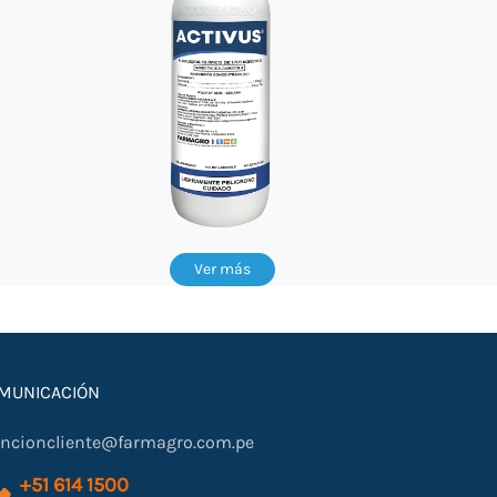
Ver más
MUNICACIÓN
encioncliente@farmagro.com.pe
+51 614 1500