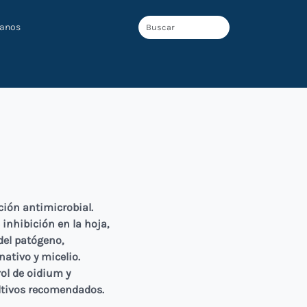
tanos
ción antimicrobial.
inhibición en la hoja,
del patógeno,
ativo y micelio.
ol de oidium y
ltivos recomendados.