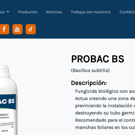
os
Productos
Noticias
Trabaja con nosotros
Contác
PROBAC BS
(Bacillus subtilis)
Descripción:
Fungicida biológico con ac
Actua creando una zona de 
previniendo la instalación 
destruyendo su tubo germin
Recomendado para el contr
manchas foliares en los cu