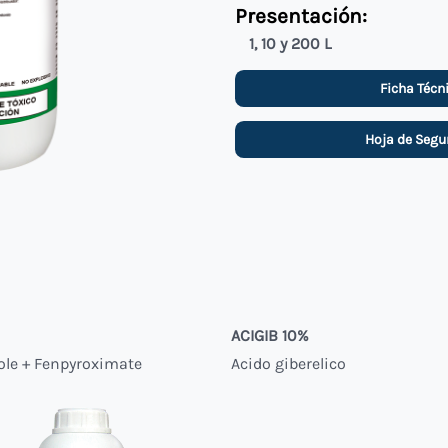
Presentación:
1, 10 y 200 L
Ficha Técn
Hoja de Segu
N
ACIGIB 10%
ole + Fenpyroximate
Acido giberelico