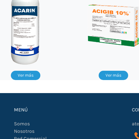
Ver más
Ver más
MENÚ
CO
Somos
at
Nosotros
Red Comercial