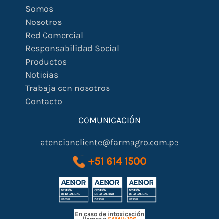
Somos
Nosotros
Red Comercial
Responsabilidad Social
Productos
Noticias
Trabaja con nosotros
Contacto
COMUNICACIÓN
atencioncliente@farmagro.com.pe
+51 614 1500
En caso de intoxicación
llamar a
SAMU: 106